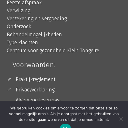
Eerste afspraak
Verwijzing
Verzekering en vergoeding
Onderzoek
Behandelmogelijkheden
Type klachten
Centrum voor gezondheid Klein Tongelre
Voorwaarden:
Praktijkreglement
Privacyverklaring
Algemene leverings-
en betalingsvoorwaarden
We gebruiken cookies om ervoor te zorgen dat onze site zo
soepel mogelijk draait. Als je doorgaat met het gebruiken van
deze site, gaan we ervan uit dat je ermee instemt.
© 2026 Podotherapie Rosielle | All Rights Reserved | Powered by