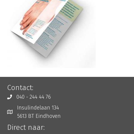
Contact:
040 - 244 44 76
Insulindelaan 134
5613 BT Eindhoven
Direct naar: